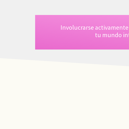
Involucrarse activamente e
tu mundo int
─
As a Licensed Mental Health Counselor in
the State of Florida I want to offer my
t
services through “The power inside you”, a
private space where you can tell your story
in a safe environment, in confidentiality*,
4
and with me as your companion in the