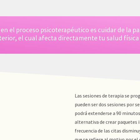
n el proceso psicoterapéutico es cuidar de la pa
erior, el cual afecta directamente tu salud física
 COUNSELING ONLINE
─ USEFUL LINKS
Las sesiones de terapia se p
Home
pueden ser dos sesiones por s
hepowerinsideyou@gmail.com
About
podrá extenderse a 90 minutos
alternativa de crear paquetes i
Expectations
frecuencia de las citas disminu
07 636 1251
How it Works
que se refiere al motivo por el 