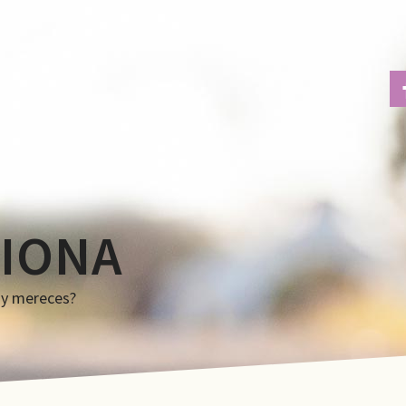
IONA
s y mereces?