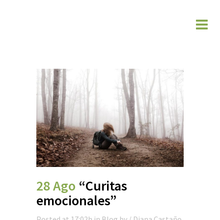
28 Ago
“Curitas
emocionales”
Posted at 17:02h
in
Blog
by
/ Diana Castaño